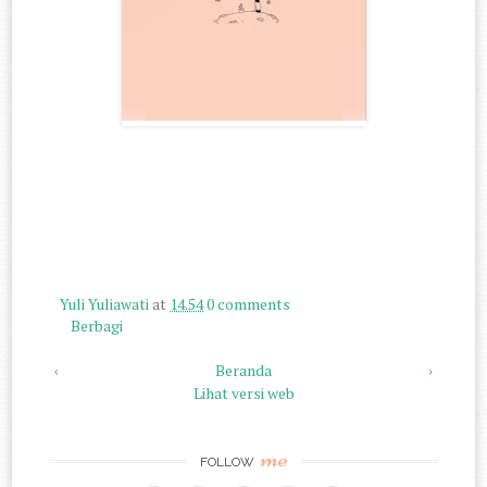
Yuli Yuliawati
at
14.54
0 comments
Berbagi
‹
Beranda
›
Lihat versi web
me
FOLLOW