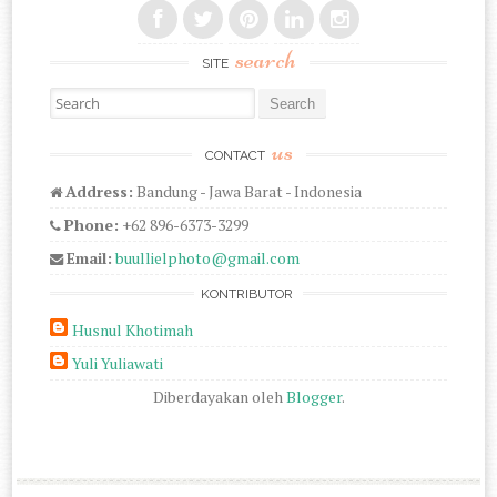
search
SITE
Search for:
us
CONTACT
Address:
Bandung - Jawa Barat - Indonesia
Phone:
+62 896-6373-3299
Email:
buullielphoto@gmail.com
KONTRIBUTOR
Husnul Khotimah
Yuli Yuliawati
Diberdayakan oleh
Blogger
.